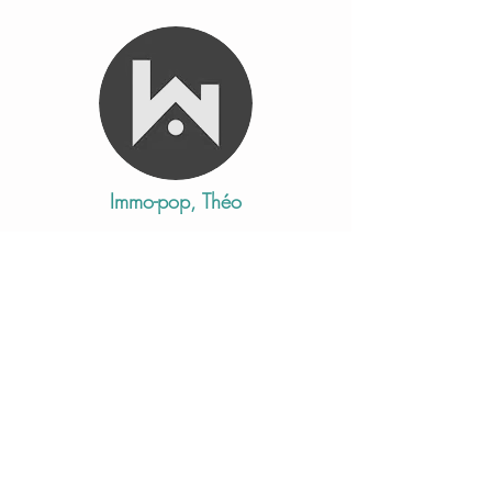
Immo-pop, Théo
Nous avons fait appel à Cécile pour
corriger des textes et vérifier de
l'information dans le domaine de
l'immobilier. Un très bon travail a été
rendu. Cécile est très réactive et
professionnelle. Les délais sont
largement respectés. Pour cela je
recommande Cécile !