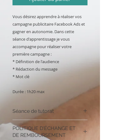
Vous désirez apprendre à réaliser vos
campagne publicitaire Facebook Ads et
gagner en autonomie. Dans cette
séance d'apprentissage je vous
accompagne pour réaliser votre
première campagne :
* Définition de l'audience
* Rédaction du message
* Mot clé
Durée : 1h20 max
Séance de tutorat
Une séance de tutorat par webcam
POLITIQUE D'ÉCHANGE ET
ou alors par téléphone si vous êtes
DE REMBOURSEMENT
plus à l'aise