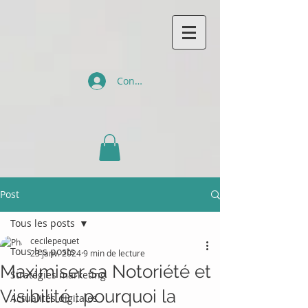
Connexion
Post
Tous les posts
cecilepequet
Tous les posts
23 janv. 2024
9 min de lecture
Maximiser sa Notoriété et
Stratégies marketing
Visibilité : pourquoi la
Actualités digitales