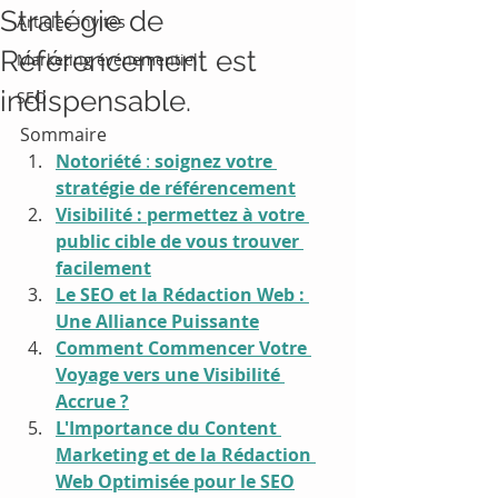
Stratégie de
Articles invités
Référencement est
Marketing événementiel
indispensable.
SEO
Sommaire
Notoriété
 : 
soignez votre 
stratégie de référencement
Visibilité : permettez à votre 
public cible de vous trouver 
facilement
Le SEO et la Rédaction Web : 
Une Alliance Puissante
Comment Commencer Votre 
Voyage vers une Visibilité 
Accrue ?
L'Importance du Content 
Marketing et de la Rédaction 
Web Optimisée pour le SEO