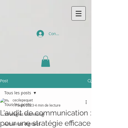
Connexion
Post
Tous les posts
cecilepequet
Tous les posts
17 sept. 2023
4 min de lecture
L'audit de communication :
Stratégies marketing
pour une stratégie efficace
Actualités digitales